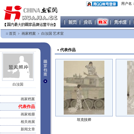
用户名
首页
﹥
画家档案
﹥
白汝国 艺术室
• 代表作品
白汝国
画家档案
代表作品
画家相册
坦克技师
相关画展
新闻文章